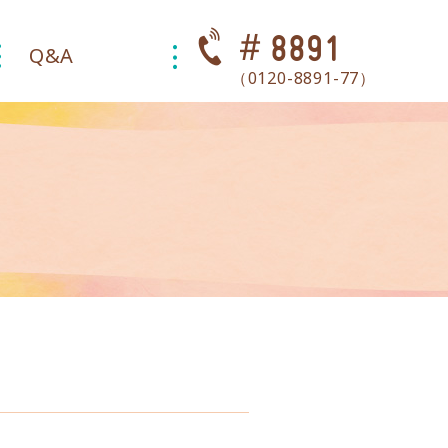
＃8891
Q&A
（0120-8891-77）